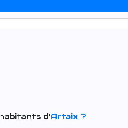
habitants d'
Artaix
?