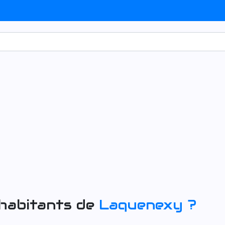
 habitants de
Laquenexy
?